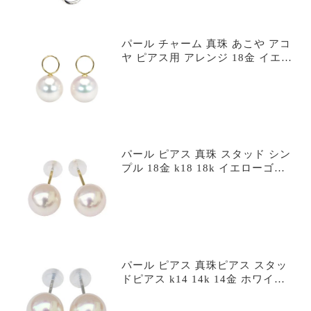
自分買い e85-90-sv-haji
パール チャーム 真珠 あこや アコ
ヤ ピアス用 アレンジ 18金 イエロ
ーゴールド k18 18k 本真珠 8mm
便利なチャーム 送料無料 プレゼン
ト ギフト 自分買い a8charmd
パール ピアス 真珠 スタッド シン
プル 18金 k18 18k イエローゴー
ルド ペア あこや アコヤ 本真珠 8-
8.5mm 冠婚葬祭 定番 人気 フォー
マル 普段使い カジュアル プレゼ
ント ギフト 自分買い p80-85-peg-
haji
パール ピアス 真珠ピアス スタッ
ドピアス k14 14k 14金 ホワイト
ゴールド ペア 本真珠 アコヤ あこ
や 8.5-9mm 冠婚葬祭 フォーマル