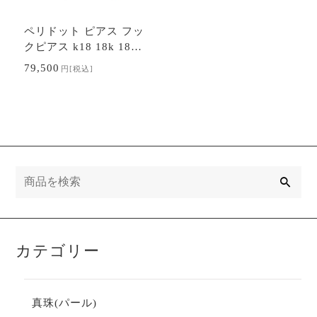
ペリドット ピアス フッ
クピアス k18 18k 18金
イエローゴールド 8月誕
79,500
円
[税込]
生石 アメリカンピアス
送料無料 カ…
検
索
カテゴリー
真珠(パール)