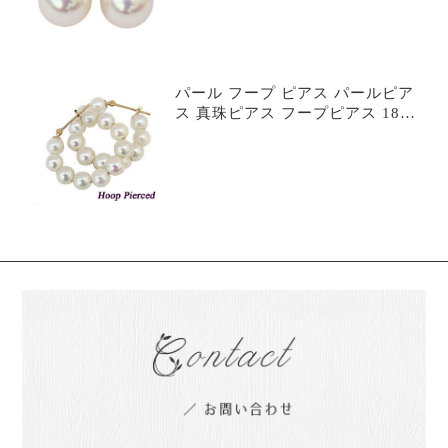
カジュアル 普段使い プレゼント
ギフト 自分買い p85-90-pew-haji
パール フープ ピアス パールピア
ス 真珠ピアス フープピアス 18金
k18 18k イエローゴールド 真珠 あ
こや アコヤ 5-5.5mm 送料無料 カ
ジュアル 普段使い フォーマル 6月
誕生石 プレゼント ギフト 自分買
い pef8990