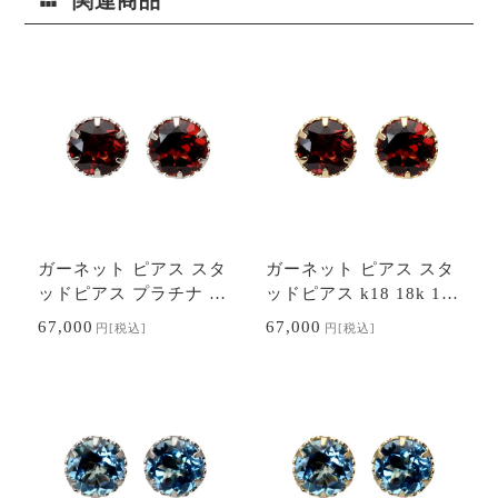
関連商品
ガーネット ピアス スタ
ガーネット ピアス スタ
ッドピアス プラチナ pt
ッドピアス k18 18k 18
900 6本爪 1月誕生石 送
金 イエローゴールド 6
67,000
67,000
円
[税込]
円
[税込]
料無料 カジュアル 普段
本爪 1月誕生石 送料無
使い レディ…
料 カジュアル …