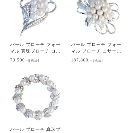
パール ブローチ フォー
パール ブローチ フォー
マル 真珠ブローチ コサ
マル ブローチ コサージ
ージュ あこや アコヤ 本
ュ 真珠ブローチ あこや
70,500
187,800
円
[税込]
円
[税込]
真珠 6.5mm 7mm 送料
アコヤ 本真珠 8mm シ
無料 セレモニ…
ルバー 送料…
パール ブローチ 真珠ブ