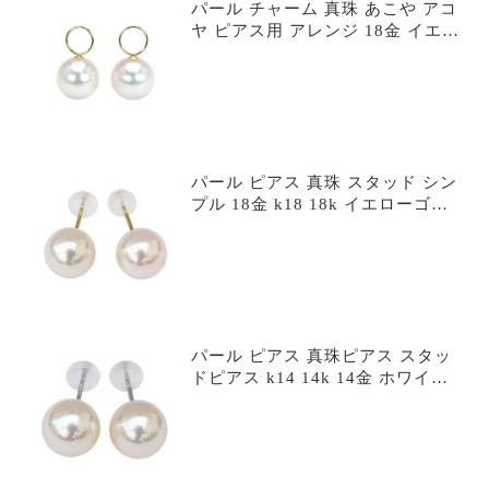
パール チャーム 真珠 あこや アコ
ヤ ピアス用 アレンジ 18金 イエロ
ーゴールド k18 18k 本真珠 8mm
便利なチャーム 送料無料 プレゼン
ト ギフト 自分買い a8charmd
パール ピアス 真珠 スタッド シン
プル 18金 k18 18k イエローゴー
ルド ペア あこや アコヤ 本真珠 8-
8.5mm 冠婚葬祭 定番 人気 フォー
マル 普段使い カジュアル プレゼ
ント ギフト 自分買い p80-85-peg-
haji
パール ピアス 真珠ピアス スタッ
ドピアス k14 14k 14金 ホワイト
ゴールド ペア 本真珠 アコヤ あこ
や 8.5-9mm 冠婚葬祭 フォーマル
カジュアル 普段使い プレゼント
ギフト 自分買い p85-90-pew-haji