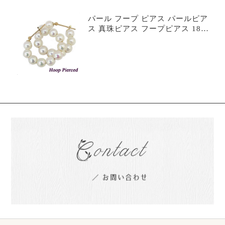
パール フープ ピアス パールピア
ス 真珠ピアス フープピアス 18金
k18 18k イエローゴールド 真珠 あ
こや アコヤ 5-5.5mm 送料無料 カ
ジュアル 普段使い フォーマル 6月
誕生石 プレゼント ギフト 自分買
い pef8990