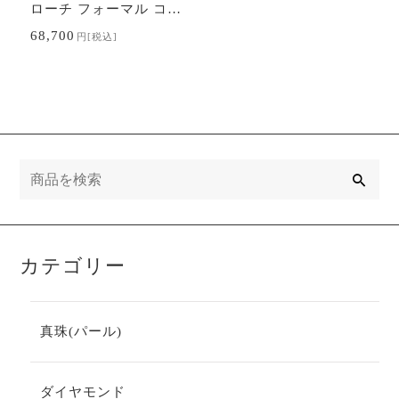
ローチ フォーマル コサ
ージュ サークルブロー
68,700
円
[税込]
チ アコヤ あこや 本真珠
レディース…
検
索
カテゴリー
真珠(パール)
ダイヤモンド