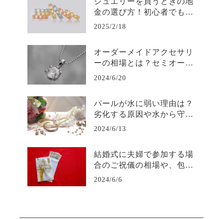
ジュエリーを買うときの地
金の選び方！初心者でもわ
かるガイド
2025/2/18
オーダーメイドアクセサリ
ーの相場とは？セミオーダ
ーメイドも解説
2024/6/20
パールが水に弱い理由は？
劣化する原因や水から守る
対策も徹底解説
2024/6/13
結婚式に夫婦で参加する場
合のご祝儀の相場や、包み
方のマナーを解説
2024/6/6